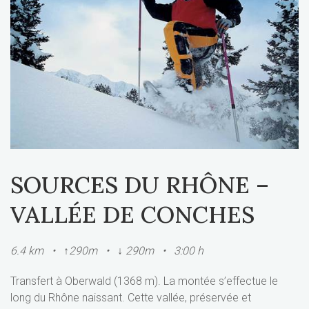
SOURCES DU RHÔNE –
VALLÉE DE CONCHES
6.4 km • ↑290m • ↓ 290m • 3:00 h
Transfert à Oberwald (1368 m). La montée s’effectue le
long du Rhône naissant. Cette vallée, préservée et