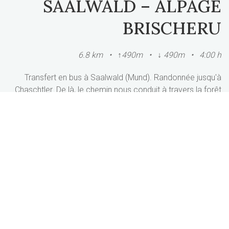
SAALWALD – ALPAGE
BRISCHERU
6.8 km • ↑490m • ↓ 490m • 4:00 h
Transfert en bus à Saalwald (Mund). Randonnée jusqu'à
Chaschtler. De là, le chemin nous conduit à travers la forêt
de Leemegga jusqu'à l'Alpe Birscheru. Au point culminant de
notre randonnée (2057 m), nous avons un panorama
fatastique sur la vallée du Rhône et sur les montagnes
autour du Cervin. Après le pique-nique, nous sommes
descendus à travers la forêt d'Horumatte jusqu'à
Meinimatte. Retour à Breiten.