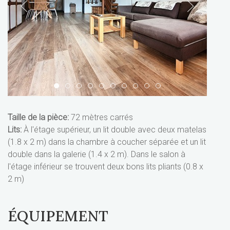
1
2
3
4
5
6
7
8
9
10
Taille de la pièce:
72 mètres carrés
Lits:
À l'étage supérieur, un lit double avec deux matelas
(1.8 x 2 m) dans la chambre à coucher séparée et un lit
double dans la galerie (1.4 x 2 m). Dans le salon à
l'étage inférieur se trouvent deux bons lits pliants (0.8 x
2 m)
ÉQUIPEMENT