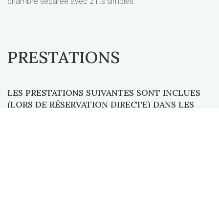
chambre séparée avec 2 lits simples.
PRESTATIONS
LES PRESTATIONS SUIVANTES SONT INCLUES
(LORS DE RÉSERVATION DIRECTE) DANS LES
PRIX DE CHAMBRES:
le buffet petit-déjeuner copieux servi dans la salle
de petit-déjeuner ou dans la chambre
Café et thé (20 sortes de thés) gratuits au bar
dans le lobby (en libre-service)
Utilisation du coin internet + accès Hotspot
(Wifi) gratuit