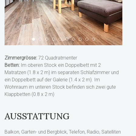
1
2
3
4
5
6
7
8
9
10
Zimmergrösse:
72 Quadratmenter
Betten:
Im oberen Stock ein Doppelbett mit 2
Matratzen (1.8 x 2 m) im separaten Schlafzimmer und
ein Doppelbett auf der Galerie (1.4 x 2 m). Im
Wohnraum im unteren Stock befinden sich zwei gute
Klappbetten (0.8 x 2 m)
AUSSTATTUNG
Balkon, Garten- und Bergblick, Telefon, Radio, Satelliten