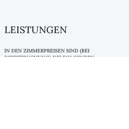
LEISTUNGEN
IN DEN ZIMMERPREISEN SIND (BEI
DIREKTBUCHUNG) DIE FOLGENDEN
LEISTUNGEN INBEGRIFFEN:
reichhaltiges Frühstücksbuffet oder Frühstück in
das Hotelzimmer serviert (bei Direktbuchung)
Kostenlos Kaffee und Tee (20 Tee-Sorten) in der
Hotelhalle (Selbstbedienung)
Kostenlose Wifi-Zugang im ganzen Hotel und
kostenlose Benützung des Internet-Corners