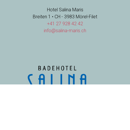
Hotel Salina Maris
Breiten 1 • CH - 3983 Mörel-Filet
+41 27 928 42 42
info@salina-maris.ch