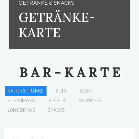
GETRÄNKE & SNACKS
GETRÄNKE-
KARTE
B A R - K A R T E
KALTE GETRÄNKE
BIERE
WEINE
SCHAUMWEIN
APERITIF
SCHNÄPSE
LONG DRINKS
SNACKS